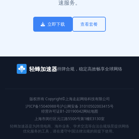
速服务。
立即下载
查看套餐
轻蜂加速器
持牌合规，稳定高效
畅享全球网络
版权所有 Copyright©上海走起网络科技有限公司
沪ICP备15040988号
沪公网安备 31010502003415号
经营许可证B1-20190042
网站地图
上海市闵行区元江路5500号第1幢E3130室
轻蜂加速器是为跨境电商、海外业务、学术交流等合法合规场景提供网络
优化服务的工具，请在遵守中国法律法规的前提下使用。