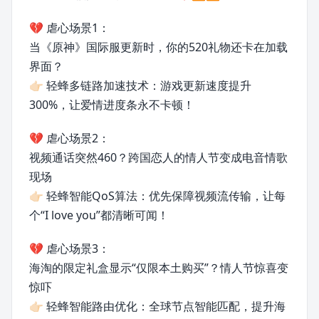
💔 虐心场景1：
当《原神》国际服更新时，你的520礼物还卡在加载
界面？
👉🏻 轻蜂多链路加速技术：游戏更新速度提升
300%，让爱情进度条永不卡顿！
💔 虐心场景2：
视频通话突然460？跨国恋人的情人节变成电音情歌
现场
👉🏻 轻蜂智能QoS算法：优先保障视频流传输，让每
个“I love you”都清晰可闻！
💔 虐心场景3：
海淘的限定礼盒显示“仅限本土购买”？情人节惊喜变
惊吓
👉🏻 轻蜂智能路由优化：全球节点智能匹配，提升海