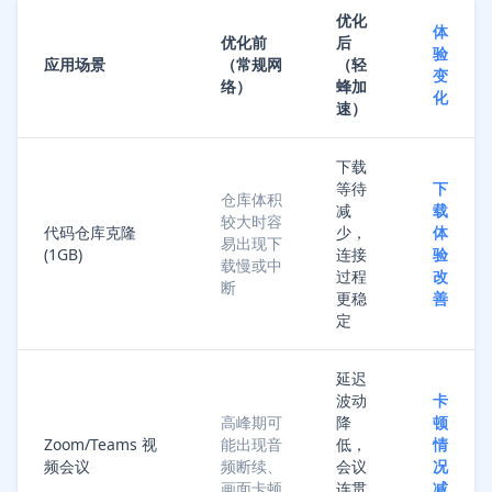
优化
体
优化前
后
验
应用场景
（常规网
（轻
变
络）
蜂加
化
速）
下载
等待
下
仓库体积
减
载
较大时容
代码仓库克隆
少，
体
易出现下
(1GB)
连接
验
载慢或中
过程
改
断
更稳
善
定
延迟
波动
卡
高峰期可
降
顿
Zoom/Teams 视
能出现音
低，
情
频会议
频断续、
会议
况
画面卡顿
连贯
减