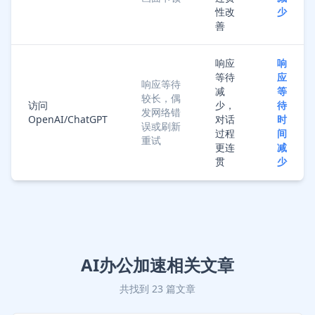
性改
少
善
响应
响
等待
应
响应等待
减
等
较长，偶
访问
少，
待
发网络错
OpenAI/ChatGPT
对话
时
误或刷新
过程
间
重试
更连
减
贯
少
AI办公加速相关文章
共找到 23 篇文章