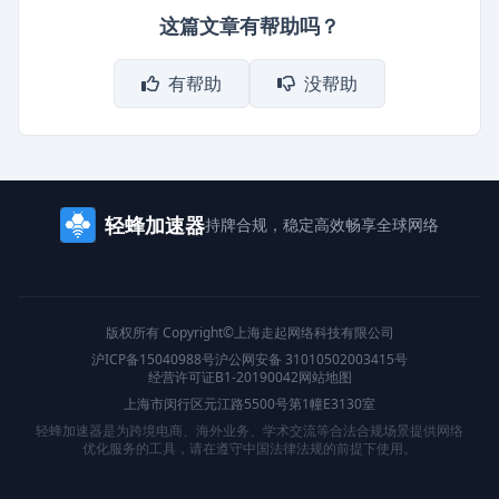
这篇文章有帮助吗？
有帮助
没帮助
轻蜂加速器
持牌合规，稳定高效
畅享全球网络
版权所有 Copyright©上海走起网络科技有限公司
沪ICP备15040988号
沪公网安备 31010502003415号
经营许可证B1-20190042
网站地图
上海市闵行区元江路5500号第1幢E3130室
轻蜂加速器是为跨境电商、海外业务、学术交流等合法合规场景提供网络
优化服务的工具，请在遵守中国法律法规的前提下使用。