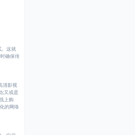
试。这就
同时确保传
高清影视
;又或是
线上购
化的网络