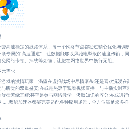
磐
高速稳定的线路体系，每一个网络节点都经过精心优化与调
条专属的“高速通道”，让数据能够以风驰电掣般的速度传输，
避免网络卡顿、掉线等烦恼，让您在网络世界中畅行无阻。
元需求
戏的激情玩家，渴望在虚拟战场中尽情厮杀;还是喜欢沉浸在
与听觉的双重盛宴;亦或是热衷于观看视频直播，与主播实时互动
旋律萦绕耳畔;甚至是参与网络教学，汲取知识的养分;亦或进行
趣……蓝鲸加速器都能完美适配各种应用场景，全方位满足您多样
手