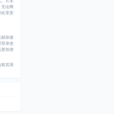
忧。它采
，无论网
轻松享受
蓝鲸加速
时登录使
活更加便
勿将其用