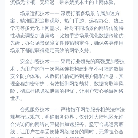
流畅无卡顿、无延迟，带来媲美本土的上网体验。
场景适配技术—— 深度打磨多场景专属加速方
案，精准匹配追剧观影、热门手游、远程办公、线上
学习等多元化上网需求。针对不同场景的网络传输特
性动态调整加速策略，比如手游场景优化数据传输优
先级，办公场景保障文件传输稳定性，确保各类使用
场景下都能获得稳定高效的网络支持。
安全加密技术—— 采用行业领先的高强度加密技
术，为用户的每一次网络连接构建起坚不可摧的数据
安全防护体系。从数据传输链路到用户隐私信息，实
现全程加密守护，有效抵御网络劫持、数据窃取等风
险，彻底杜绝隐私泄露的担忧，让用户安心畅游网络
世界。
合规服务技术—— 严格恪守网络服务相关法律法
规与行业规范，明确服务边界，仅针对大陆地区允许
合法访问的网络内容提供加速服务。坚守合规运营底
线，让用户在享受便捷网络服务的同时，无需担心合