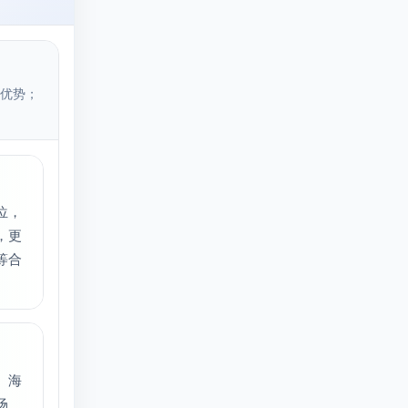
优势；
位，
，更
等合
、海
场