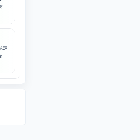
需
稳定
渠