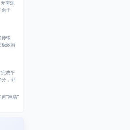
、无需观
冗余干
迟传输，
受极致游
并完成平
冲分，都
何“翻墙”