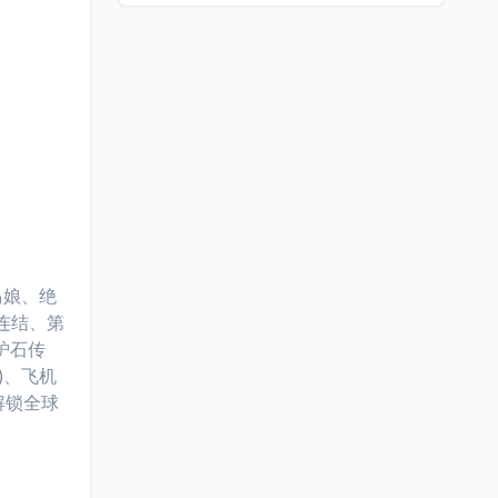
马娘、绝
连结、第
、炉石传
)、飞机
解锁全球