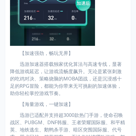
【加速强劲，畅玩无界】
迅游加速器搭载独家优化算法与高速专线，显著
降低游戏延迟，让游戏流畅度飙升。无论是紧张刺激
的吃鸡对决、策略烧脑的MOBA团战，还是沉浸感十
足的RPG冒险，都能为你带来无可挑剔的加速体验，
助你轻松掌控游戏节奏。
【海量游戏，一键加速】
迅游已适配并支持超3000款热门手游，使命召唤
战区、PUBGM、DNF韩服、王者荣耀国际服、和平精
英、地铁逃生、鹅鸭杀手游、暗区突围国际服、代号